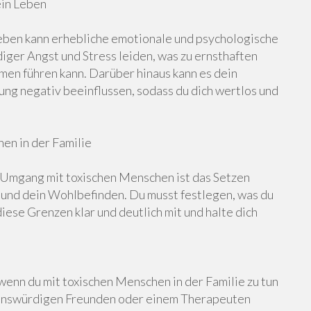
ein Leben
eben kann erhebliche emotionale und psychologische
iger Angst und Stress leiden, was zu ernsthaften
en führen kann. Darüber hinaus kann es dein
g negativ beeinflussen, sodass du dich wertlos und
en in der Familie
Umgang mit toxischen Menschen ist das Setzen
 und dein Wohlbefinden. Du musst festlegen, was du
 diese Grenzen klar und deutlich mit und halte dich
 wenn du mit toxischen Menschen in der Familie zu tun
uenswürdigen Freunden oder einem Therapeuten