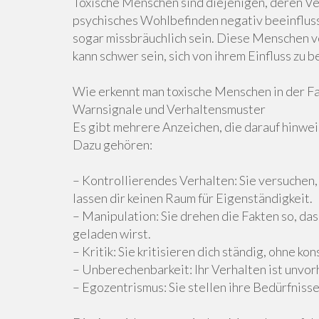
Toxische Menschen sind diejenigen, deren Ve
psychisches Wohlbefinden negativ beeinflusse
sogar missbräuchlich sein. Diese Menschen v
kann schwer sein, sich von ihrem Einfluss zu b
Wie erkennt man toxische Menschen in der Fa
Warnsignale und Verhaltensmuster
Es gibt mehrere Anzeichen, die darauf hinweis
Dazu gehören:
– Kontrollierendes Verhalten: Sie versuchen
lassen dir keinen Raum für Eigenständigkeit.
– Manipulation: Sie drehen die Fakten so, dass
geladen wirst.
– Kritik: Sie kritisieren dich ständig, ohne k
– Unberechenbarkeit: Ihr Verhalten ist unvo
– Egozentrismus: Sie stellen ihre Bedürfniss