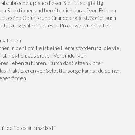
abzubrechen, plane diesen Schritt sorgfältig.
en Reaktionen und bereite dich darauf vor. Es kann
em du deine Gefühle und Gründe erklärst. Sprich auch
stützung während dieses Prozesses zu erhalten.
ng finden
n in der Familie ist eine Herausforderung, die viel
 ist möglich, aus diesen Verbindungen
res Leben zu führen. Durch das Setzen klarer
as Praktizieren von Selbstfürsorge kannst du deinen
eben finden.
ired fields are marked
*