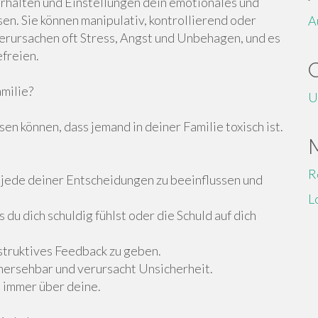
rhalten und Einstellungen dein emotionales und
n. Sie können manipulativ, kontrollierend oder
A
erursachen oft Stress, Angst und Unbehagen, und es
efreien.
milie?
U
en können, dass jemand in deiner Familie toxisch ist.
R
, jede deiner Entscheidungen zu beeinflussen und
L
 du dich schuldig fühlst oder die Schuld auf dich
onstruktives Feedback zu geben.
rhersehbar und verursacht Unsicherheit.
e immer über deine.