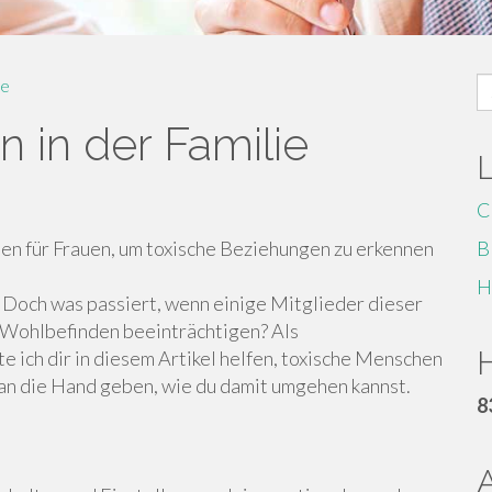
S
e
fo
 in der Familie
C
den für Frauen, um toxische Beziehungen zu erkennen
B
H
. Doch was passiert, wenn einige Mitglieder dieser
 Wohlbefinden beeinträchtigen? Als
H
ich dir in diesem Artikel helfen, toxische Menschen
n an die Hand geben, wie du damit umgehen kannst.
8