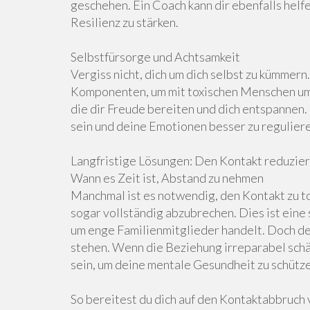
geschehen. Ein Coach kann dir ebenfalls helf
Resilienz zu stärken.
Selbstfürsorge und Achtsamkeit
Vergiss nicht, dich um dich selbst zu kümmern
Komponenten, um mit toxischen Menschen umz
die dir Freude bereiten und dich entspannen
sein und deine Emotionen besser zu regulier
Langfristige Lösungen: Den Kontakt reduzie
Wann es Zeit ist, Abstand zu nehmen
Manchmal ist es notwendig, den Kontakt zu t
sogar vollständig abzubrechen. Dies ist eine
um enge Familienmitglieder handelt. Doch de
stehen. Wenn die Beziehung irreparabel schäd
sein, um deine mentale Gesundheit zu schütz
So bereitest du dich auf den Kontaktabbruch 