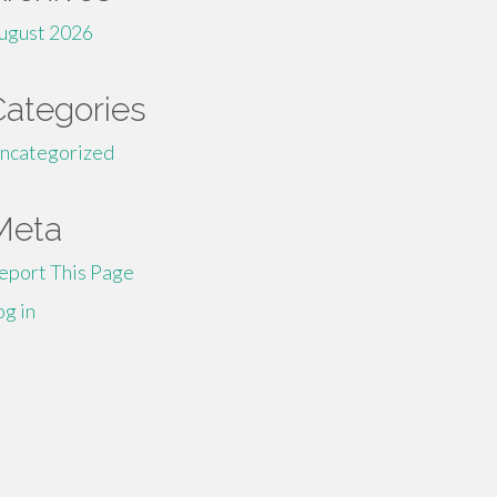
ugust 2026
Categories
ncategorized
Meta
eport This Page
og in