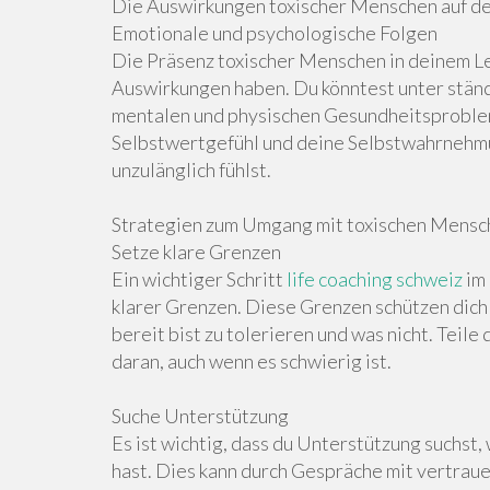
Die Auswirkungen toxischer Menschen auf d
Emotionale und psychologische Folgen
Die Präsenz toxischer Menschen in deinem L
Auswirkungen haben. Du könntest unter ständ
mentalen und physischen Gesundheitsproblem
Selbstwertgefühl und deine Selbstwahrnehmun
unzulänglich fühlst.
Strategien zum Umgang mit toxischen Mensch
Setze klare Grenzen
Ein wichtiger Schritt
life coaching schweiz
im 
klarer Grenzen. Diese Grenzen schützen dich
bereit bist zu tolerieren und was nicht. Teile
daran, auch wenn es schwierig ist.
Suche Unterstützung
Es ist wichtig, dass du Unterstützung suchst,
hast. Dies kann durch Gespräche mit vertra