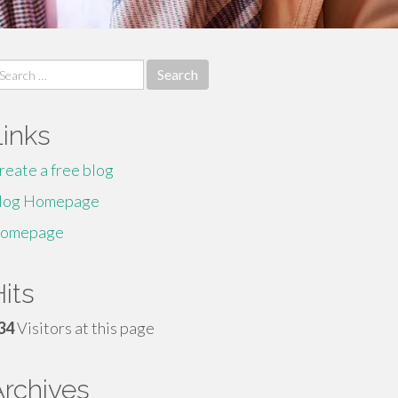
earch
r:
Links
reate a free blog
log Homepage
omepage
its
34
Visitors at this page
Archives