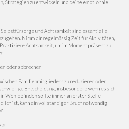
en, Strategien zu entwickeln und deine emotionale
. Selbstfürsorge und Achtsamkeit sind essentielle
ugehen. Nimm dir regelmässig Zeit für Aktivitäten,
. Praktiziere Achtsamkeit, um im Moment präsent zu
en.
ren oder abbrechen
oxischen Familienmitgliedern zu reduzieren oder
 schwierige Entscheidung, insbesondere wenn es sich
in Wohlbefinden sollte immer an erster Stelle
lich ist, kann ein vollständiger Bruch notwendig
en.
vor