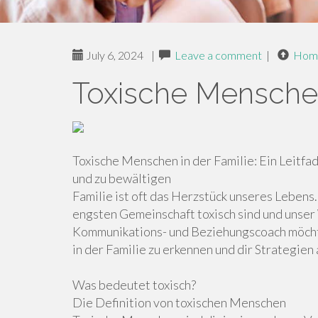
July 6, 2024
|
Leave a comment
|
Hom
Toxische Menschen
Toxische Menschen in der Familie: Ein Leitfa
und zu bewältigen
Familie ist oft das Herzstück unseres Lebens
engsten Gemeinschaft toxisch sind und unser
Kommunikations- und Beziehungscoach möchte 
in der Familie zu erkennen und dir Strategie
Was bedeutet toxisch?
Die Definition von toxischen Menschen